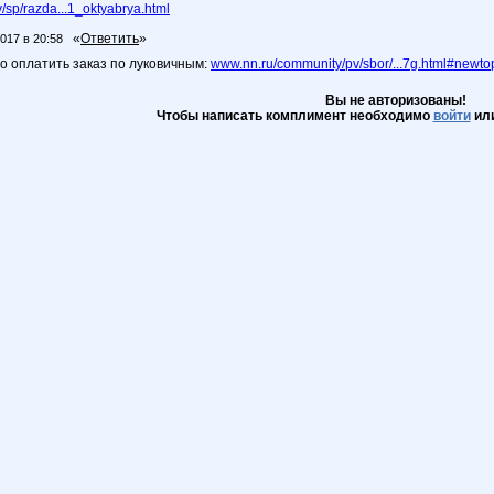
sp/razda...1_oktyabrya.html
«
Ответить
»
2017 в 20:58
о оплатить заказ по луковичным:
www.nn.ru/community/pv/sbor/...7g.html#newto
Вы не авторизованы!
Чтобы написать комплимент необходимо
войти
ил