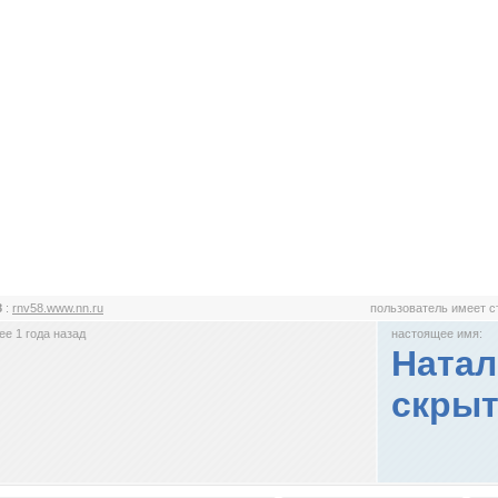
8
:
rnv58.www.nn.ru
пользователь имеет 
е 1 года назад
настоящее имя:
Натал
скрыт