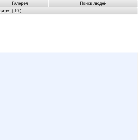
Галерея
Поиск людей
вится
( 10 )