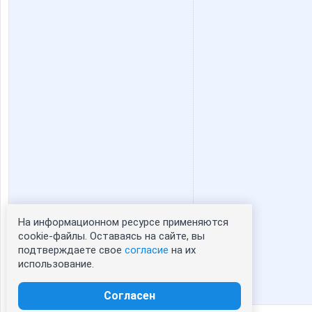
На информационном ресурсе применяются
Статистика портрета:
cookie-файлы. Оставаясь на сайте, вы
подтверждаете свое
согласие
на их
сейчас просматривают портрет - 0
использование.
зарегистрированные пользователи
посетившие портрет за 7 дней - 0
Согласен