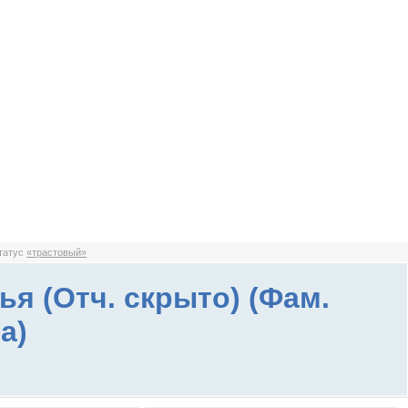
статус
«трастовый»
ья (Отч. скрыто) (Фам.
а)