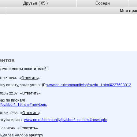
Друзья
( 85 )
Соседи
Мне нра
ентов
 комплименты посетителей:
«
Ответить
»
019 в 10:44
шу оплату, заказ уже в ЦР
www.nn.ru/community/sp/razda...t.html#227693012
«
Ответить
»
2018 в 22:07
каз по пионам!
pv/sbor/...19.html#newtopic
«
Ответить
»
2018 в 17:33
ату за ирисы:
www.nn.ru/community/pv/sbor/...ed.html#newtopic
«
Ответить
»
17 в 20:46
нь,далее жалоба арбитру