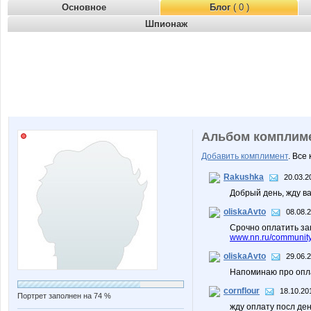
Основное
Блог
( 0 )
Шпионаж
Альбом комплим
Добавить комплимент
. Все
Rakushka
20.03.2
Добрый день, жду ва
oliskaAvto
08.08.
Срочно оплатить за
www.nn.ru/community/
oliskaAvto
29.06.
Напоминаю про опл
cornflour
18.10.20
Портрет заполнен на 74 %
жду оплату посл де