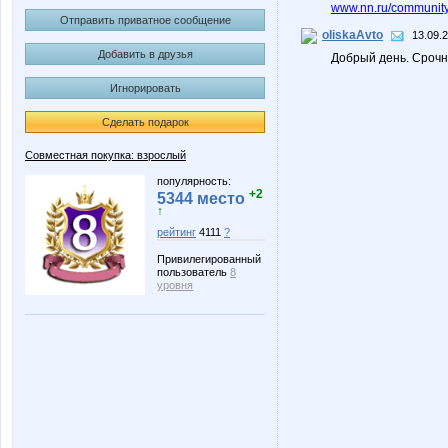
www.nn.ru/community/
Отправить приватное сообщение
oliskaAvto
13.09.
Добавить в друзья
Добрый день. Срочн
Игнорировать
Сделать подарок
Совместная покупка: взрослый
популярность:
+2
5344 место
↑
рейтинг
4111
?
Привилегированный
пользователь
8
уровня