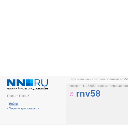
Персональный сайт пользователя
rnv5
портрет № 158050 зарегистрирован боле
rnv58
Привет, Гость !
-
Войти
-
Зарегистрироваться